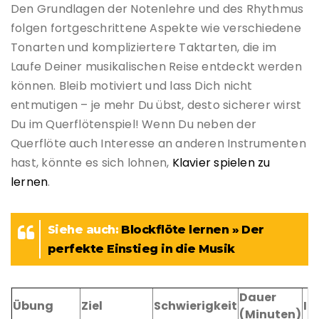
Den Grundlagen der Notenlehre und des Rhythmus
folgen fortgeschrittene Aspekte wie verschiedene
Tonarten und kompliziertere Taktarten, die im
Laufe Deiner musikalischen Reise entdeckt werden
können. Bleib motiviert und lass Dich nicht
entmutigen – je mehr Du übst, desto sicherer wirst
Du im Querflötenspiel! Wenn Du neben der
Querflöte auch Interesse an anderen Instrumenten
hast, könnte es sich lohnen,
Klavier spielen zu
lernen
.
Siehe auch:
Blockflöte lernen » Der
perfekte Einstieg in die Musik
Dauer
Übung
Ziel
Schwierigkeit
In
(Minuten)