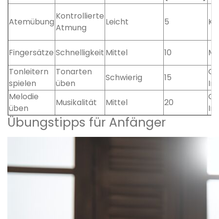
Kontrollierte
Atemübung
Leicht
5
Ko
Atmung
Fingersätze
Schnelligkeit
Mittel
10
Mi
Tonleitern
Tonarten
Ge
Schwierig
15
spielen
üben
In
Melodie
Ge
Musikalität
Mittel
20
üben
In
Übungstipps für Anfänger