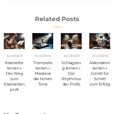
Related Posts
ALLGEMEIN
ALLGEMEIN
ALLGEMEIN
ALLGEMEIN
Klarinette
Trompete
Schlagzeu
Akkordeon
lernen »
lernen »
g lernen »
lernen »
Der Weg
Meistere
Der
Schritt für
zum
die hohen
Rhythmus
Schritt
Klarinetten
Töne
der Profis
zum Erfolg
profi