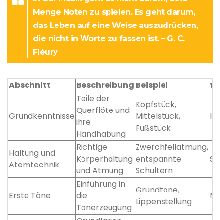
Menge Noten zu spielen. Es geht darum,
das Leben auf eine Weise auszudrücken,
die nicht in Worte zu fassen ist. – G. C.
Fléury
Abschnitt
Beschreibung
Beispiel
Wi
Teile der
Kopfstück,
Querflöte und
Grundkenntnisse
Mittelstück,
Ho
ihre
Fußstück
Handhabung
Richtige
Zwerchfellatmung,
Haltung und
Körperhaltung
entspannte
Se
Atemtechnik
und Atmung
Schultern
Einführung in
Grundtöne,
Erste Töne
die
Mi
Lippenstellung
Tonerzeugung